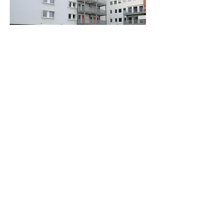
L., Avenue Léonard Mommaerts 11,
1140 Evere